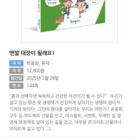
맨발 대장이 될래요!
박동창, 류덕엽, 임인숙, 전옥희
저 자
12,800원
가 격
2025년 3월 28일
발간일
144쪽
면 수
“흙과 친해지면 똑똑하고 건강한 어린이가 될 수 있다” 우리가
살고 있는 땅은 뭇 생명체가 건강하게 살아가는 생명의 땅이자
기적의 땅이다. 그런데 현대를 살아가는 우리는 어떤가? 운동화,
구두 등 부도체의 신발을 신고, 아스팔트, 시멘트, 우레탄 등 절
연체 포장재로 덮여 있는 길을 걷고, 대부분 콘크리트 건물이나
아파트에 살고 있다. 그...