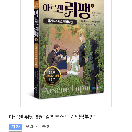
아르센 뤼팽 8권 ‘칼리오스트로 백작부인’
모리스 르블랑
저 자