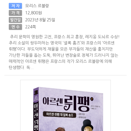
모리스 르블랑
저 자
12,800원
가 격
2023년 8월 25일
발간일
224쪽
면 수
추리 문학의 영원한 고전, 프랑스 최고 훈장, 레지옹 도뇌르 수상!
추리 소설의 쌍두마차는 영국의 ‘셜록 홈즈’와 프랑스의 ‘아르센
뤼팽’이다. 부도덕하게 재물을 모은 부자들의 재산을 훔치지만
가난한 자들을 돕는 도둑, 뛰어난 변장술로 정체가 드러나지 않는
매력적인 아르센 뤼팽은 프랑스의 작가 모리스 르블랑에 의해
탄생했다. 독...