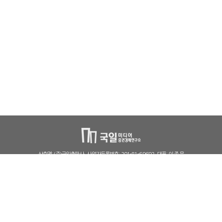
상호명: (주)국일출판사
사업자등록번호: 201-81-69692
대표: 이 종 문
출판사신고필증: 제406-2005-000025
통신판매신고번호: 파주591호
본사 주소 : 경기도 파주시 광인사길 121(문발동, 파주출판단지)
서울 주소 : 서울시 중구 장충단로8가길 2 (장충동1가, 2층)
전화: 02-2237-4523
팩스: 02-2237-4524
Email: kugil@ekugil.com
COPYRIGHT(C) (주)국일출판사. ALL RIGHT RESERVED