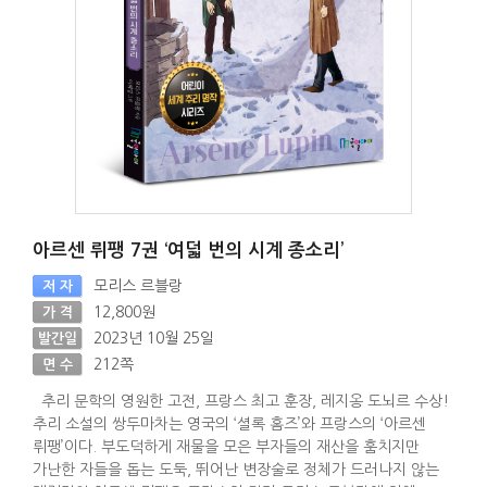
아르센 뤼팽 7권 ‘여덟 번의 시계 종소리’
모리스 르블랑
저 자
12,800원
가 격
2023년 10월 25일
발간일
212쪽
면 수
추리 문학의 영원한 고전, 프랑스 최고 훈장, 레지옹 도뇌르 수상!
추리 소설의 쌍두마차는 영국의 ‘셜록 홈즈’와 프랑스의 ‘아르센
뤼팽’이다. 부도덕하게 재물을 모은 부자들의 재산을 훔치지만
가난한 자들을 돕는 도둑, 뛰어난 변장술로 정체가 드러나지 않는