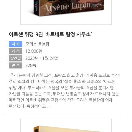
아르센 뤼팽 9권 ‘바르네트 탐정 사무소’
모리스 르블랑
저 자
12,800원
가 격
2023년 11월 24일
발간일
228쪽
면 수
추리 문학의 영원한 고전, 프랑스 최고 훈장, 레지옹 도뇌르 수상!
추리 소설의 쌍두마차는 영국의 ‘셜록 홈즈’와 프랑스의 ‘아르센
뤼팽’이다. 부도덕하게 재물을 모은 부자들의 재산을 훔치지만
가난한 자들을 돕는 도둑, 뛰어난 변장술로 정체가 드러나지 않는
매력적인 아르센 뤼팽은 프랑스의 작가 모리스 르블랑에 의해
탄생했다. 독창적이고 ...