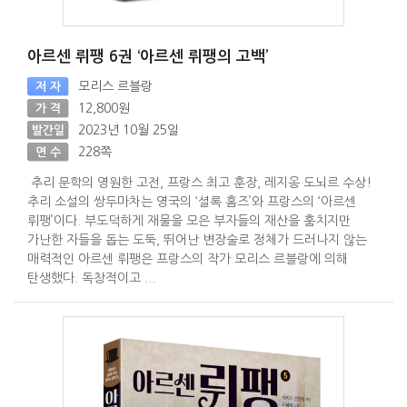
아르센 뤼팽 6권 ‘아르센 뤼팽의 고백’
모리스 르블랑
저 자
12,800원
가 격
2023년 10월 25일
발간일
228쪽
면 수
추리 문학의 영원한 고전, 프랑스 최고 훈장, 레지옹 도뇌르 수상!
추리 소설의 쌍두마차는 영국의 ‘셜록 홈즈’와 프랑스의 ‘아르센
뤼팽’이다. 부도덕하게 재물을 모은 부자들의 재산을 훔치지만
가난한 자들을 돕는 도둑, 뛰어난 변장술로 정체가 드러나지 않는
매력적인 아르센 뤼팽은 프랑스의 작가 모리스 르블랑에 의해
탄생했다. 독창적이고 ...