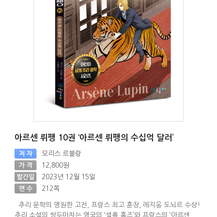
아르센 뤼팽 10권 ‘아르센 뤼팽의 수십억 달러’
모리스 르블랑
저 자
12,800원
가 격
2023년 12월 15일
발간일
212쪽
면 수
추리 문학의 영원한 고전, 프랑스 최고 훈장, 레지옹 도뇌르 수상!
추리 소설의 쌍두마차는 영국의 ‘셜록 홈즈’와 프랑스의 ‘아르센