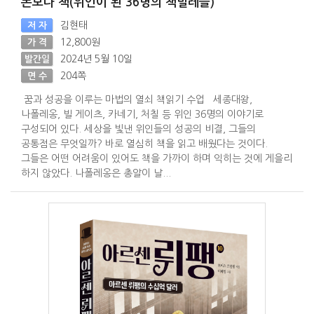
폰보다 책(위인이 된 36명의 책벌레들)
김현태
저 자
12,800원
가 격
2024년 5월 10일
발간일
204쪽
면 수
꿈과 성공을 이루는 마법의 열쇠 책읽기 수업 세종대왕,
나폴레옹, 빌 게이츠, 카네기, 처칠 등 위인 36명의 이야기로
구성되어 있다. 세상을 빛낸 위인들의 성공의 비결, 그들의
공통점은 무엇일까? 바로 열심히 책을 읽고 배웠다는 것이다.
그들은 어떤 어려움이 있어도 책을 가까이 하며 익히는 것에 게을리
하지 않았다. 나폴레옹은 총알이 날...