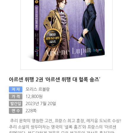
아르센 뤼팽 2권 ‘아르센 뤼팽 대 헐록 숌즈’
모리스 르블랑
저 자
12,800원
가 격
2023년 7월 20일
발간일
228쪽
면 수
추리 문학의 영원한 고전, 프랑스 최고 훈장, 레지옹 도뇌르 수상!
추리 소설의 쌍두마차는 영국의 ‘셜록 홈즈’와 프랑스의 ‘아르센