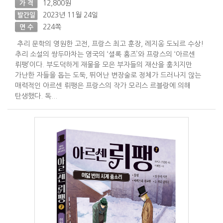
12,800원
가 격
2023년 11월 24일
발간일
224쪽
면 수
추리 문학의 영원한 고전, 프랑스 최고 훈장, 레지옹 도뇌르 수상!
추리 소설의 쌍두마차는 영국의 ‘셜록 홈즈’와 프랑스의 ‘아르센
뤼팽’이다. 부도덕하게 재물을 모은 부자들의 재산을 훔치지만
가난한 자들을 돕는 도둑, 뛰어난 변장술로 정체가 드러나지 않는
매력적인 아르센 뤼팽은 프랑스의 작가 모리스 르블랑에 의해
탄생했다. 독...