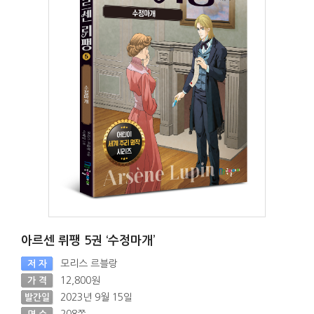
아르센 뤼팽 5권 ‘수정마개’
모리스 르블랑
저 자
12,800원
가 격
2023년 9월 15일
발간일