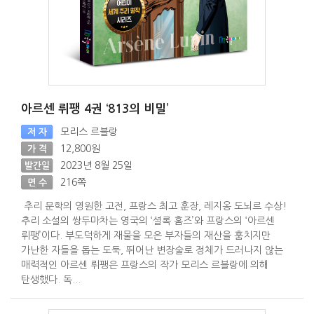
아르센 뤼팽 4권 ‘813의 비밀’
모리스 르블랑
저 자
12,800원
가 격
2023년 8월 25일
발간일
216쪽
면 수
추리 문학의 영원한 고전, 프랑스 최고 훈장, 레지옹 도뇌르 수상!
추리 소설의 쌍두마차는 영국의 ‘셜록 홈즈’와 프랑스의 ‘아르센
뤼팽’이다. 부도덕하게 재물을 모은 부자들의 재산을 훔치지만
가난한 자들을 돕는 도둑, 뛰어난 변장술로 정체가 드러나지 않는
매력적인 아르센 뤼팽은 프랑스의 작가 모리스 르블랑에 의해
탄생했다. 독...