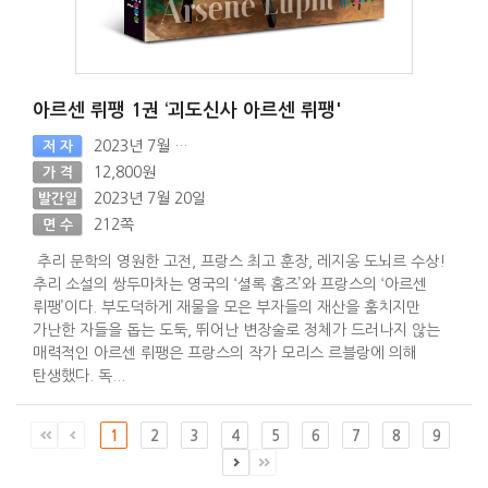
아르센 뤼팽 1권 ‘괴도신사 아르센 뤼팽'
2023년 7월 20일
저 자
12,800원
가 격
2023년 7월 20일
발간일
212쪽
면 수
추리 문학의 영원한 고전, 프랑스 최고 훈장, 레지옹 도뇌르 수상!
추리 소설의 쌍두마차는 영국의 ‘셜록 홈즈’와 프랑스의 ‘아르센
뤼팽’이다. 부도덕하게 재물을 모은 부자들의 재산을 훔치지만
가난한 자들을 돕는 도둑, 뛰어난 변장술로 정체가 드러나지 않는
매력적인 아르센 뤼팽은 프랑스의 작가 모리스 르블랑에 의해
탄생했다. 독...
1
2
3
4
5
6
7
8
9