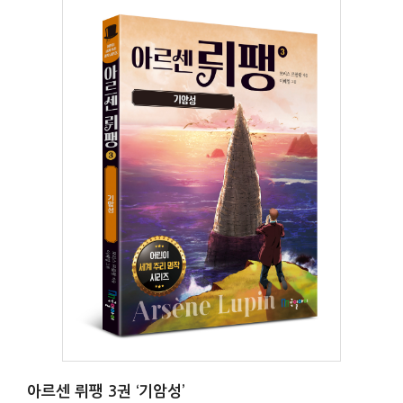
아르센 뤼팽 3권 ‘기암성’