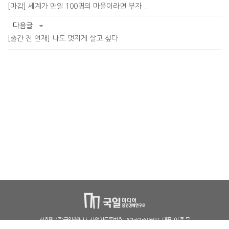
[마감] 세계가 만일 100명의 마을이라면 부자 ...
다음글
[출간 전 연재] 나도 멋지게 살고 싶다
상호명: (주)국일출판사
사업자등록번호: 201-81-69692
대표: 이 종 문
출판사신고필증: 제406-2005-000025
통신판매신고번호: 파주591호