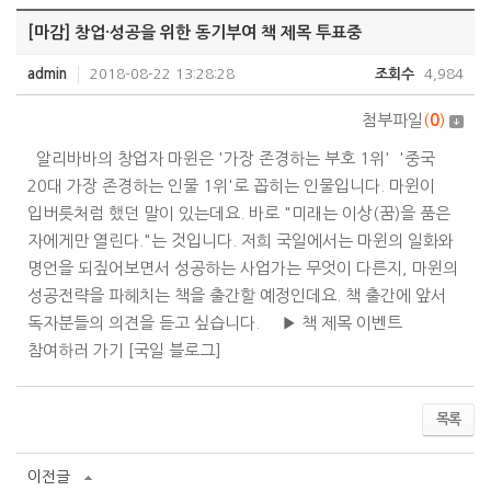
[마감] 창업·성공을 위한 동기부여 책 제목 투표중
admin
2018-08-22 13:28:28
조회수
4,984
첨부파일
(
0
)
알리바바의 창업자 마윈은 '가장 존경하는 부호 1위' '중국
20대 가장 존경하는 인물 1위'로 꼽히는 인물입니다. 마윈이
입버릇처럼 했던 말이 있는데요. 바로 "미래는 이상(꿈)을 품은
자에게만 열린다."는 것입니다. 저희 국일에서는 마윈의 일화와
명언을 되짚어보면서 성공하는 사업가는 무엇이 다른지, 마윈의
성공전략을 파헤치는 책을 출간할 예정인데요. 책 출간에 앞서
독자분들의 의견을 듣고 싶습니다. ▶ 책 제목 이벤트
참여하러 가기 [국일 블로그]
목록
이전글